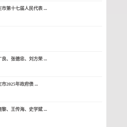
第十七届人民代表 ...
、张德忠、刘方荣 ...
25年政府债 ...
、王传海、史学斌 ...