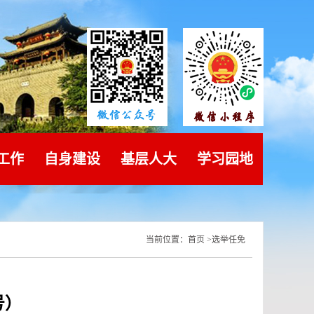
工作
自身建设
基层人大
学习园地
当前位置：
首页
>
选举任免
号）